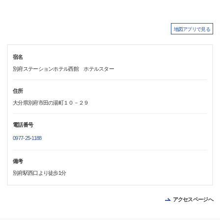
地図アプリで見る
宿名
別府ステーションホテル西館 ホテルスター
住所
大分県別府市田の湯町１０－２９
電話番号
0977-25-1188
備考
別府駅西口より徒歩1分
アクセスページへ