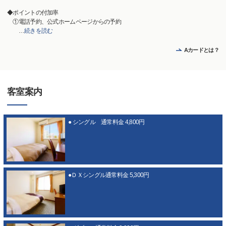
◆ポイントの付加率
①電話予約、公式ホームページからの予約
…
続きを読む
Aカードとは？
客室案内
● シングル 通常料金 4,800円
●ＤＸシングル通常料金 5,300円