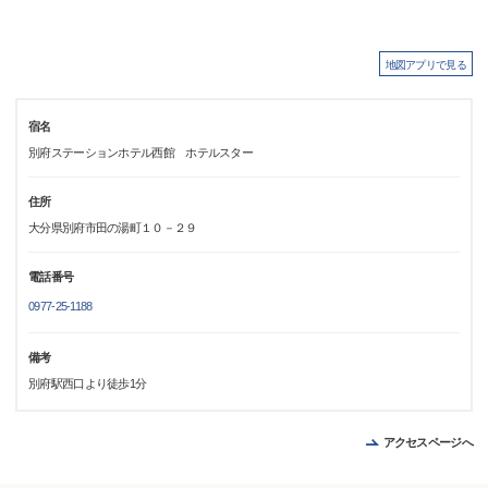
地図アプリで見る
宿名
別府ステーションホテル西館 ホテルスター
住所
大分県別府市田の湯町１０－２９
電話番号
0977-25-1188
備考
別府駅西口より徒歩1分
アクセスページへ