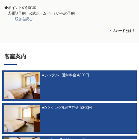
◆ポイントの付加率
①電話予約、公式ホームページからの予約
…
続きを読む
Aカードとは？
客室案内
● シングル 通常料金 4,800円
●ＤＸシングル通常料金 5,300円