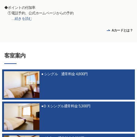
◆ポイントの付加率
①電話予約、公式ホームページからの予約
…
続きを読む
Aカードとは？
客室案内
● シングル 通常料金 4,800円
●ＤＸシングル通常料金 5,300円