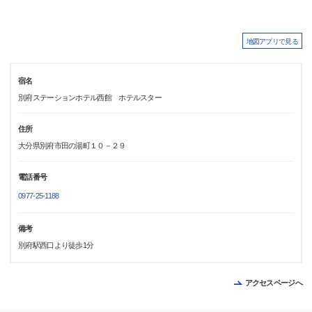
地図アプリで見る
宿名
別府ステーションホテル西館 ホテルスター
住所
大分県別府市田の湯町１０－２９
電話番号
0977-25-1188
備考
別府駅西口より徒歩1分
アクセスページへ