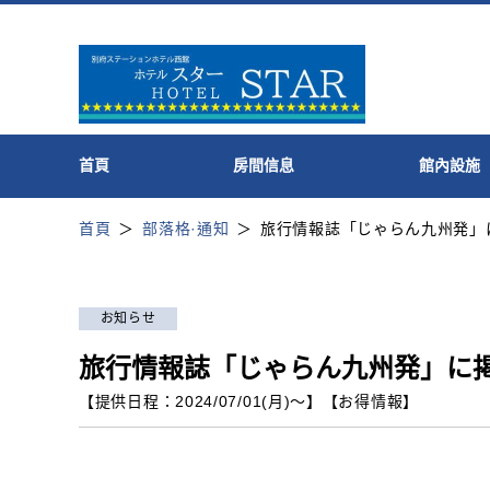
首頁
房間信息
館內設施
首頁
部落格·通知
旅行情報誌「じゃらん九州発」
お知らせ
旅行情報誌「じゃらん九州発」に
【提供日程：
2024/07/01(月)
〜】
【
お得情報
】