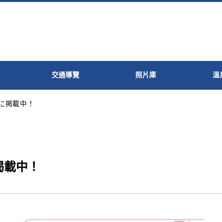
交通導覽
照片庫
溫
に掲載中！
掲載中！