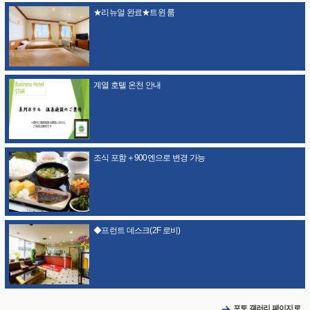
★리뉴얼 완료★트윈 룸
계열 호텔 온천 안내
조식 포함＋900엔으로 변경 가능
◆프런트 데스크(2F 로비)
포토 갤러리 페이지로