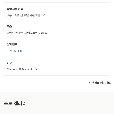
숙박시설 이름
벳푸 스테이션 호텔 서관 호텔 스타
주소
오이타 현 벳푸 시 타노유마치 10-29
전화번호
0977-25-1188
비고
벳푸 역 서쪽 출구 도보 1 분
액세스 페이지로
포토 갤러리