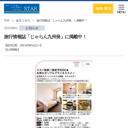
숙박 예약
MENU
TOP
블로그·공지
旅行情報誌「じゃらん九州発」に掲載中！
お知らせ
2021/05/01
旅行情報誌「じゃらん九州発」に掲載中！
【提供日程：
2021/05/01(土)
〜】
【
お得情報
】